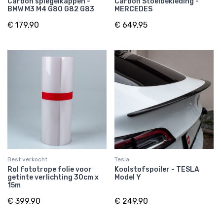
Carbon spiegelkappen -
Carbon Stoelbekleding -
BMW M3 M4 G80 G82 G83
MERCEDES
€ 179,90
€ 649,95
Best verkocht
Tesla
Rol fototrope folie voor
Koolstofspoiler - TESLA
getinte verlichting 30cm x
Model Y
15m
€ 399,90
€ 249,90