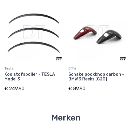
Tesla
BMW
Koolstofspoiler - TESLA
Schakelpookknop carbon -
Model 3
BMW 3 Reeks [G20]
€ 249,90
€ 89,90
Merken