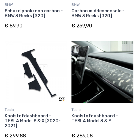
BMW
BMW
Schakelpookknop carbon -
Carbon middenconsole -
BMW 3 Reeks [G20]
BMW 3 Reeks [G20]
€ 89,90
€ 259,90
Tesla
Tesla
Koolstofdashboard -
Koolstofdashboard -
TESLA Model S & X [2020-
TESLA Model 3 & Y
2021]
€ 299,88
€ 289,08