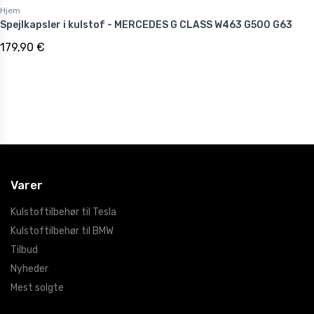
Hjem
Spejlkapsler i kulstof - MERCEDES G CLASS W463 G500 G63
179,90 €
Varer
Kulstoftilbehør til Tesla
Kulstoftilbehør til BMW
Tilbud
Nyheder
Mest solgte