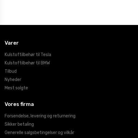
Varer
Kulstoftilbehør til Tesla
Kulstoftilbehør til BMW
Tilbud
Nyheder
Mest solgte
Vores firma
Forsendelse, levering og returnering
Sikker betaling
Generelle salgsbetingelser og vilkår