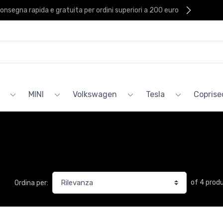
onsegna rapida e gratuita per ordini superiori a 200 euro
MINI
Volkswagen
Tesla
Coprised
of 4 prod
Ordina per: