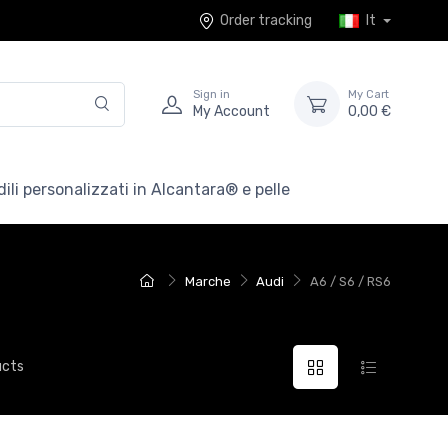
Order tracking
It
Sign in
My Cart
My Account
0,00 €
ili personalizzati in Alcantara® e pelle
Marche
Audi
A6 / S6 / RS6
ucts