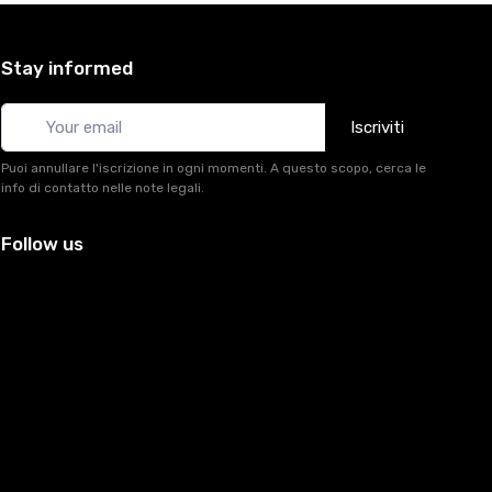
Stay informed
Iscriviti
Puoi annullare l'iscrizione in ogni momenti. A questo scopo, cerca le
info di contatto nelle note legali.
Follow us