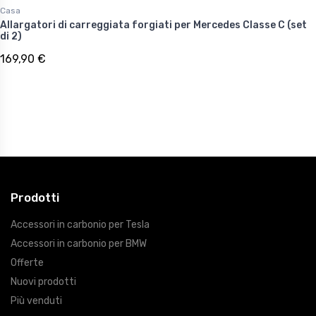
Casa
Allargatori di carreggiata forgiati per Mercedes Classe C (set
di 2)
169,90 €
Prodotti
Accessori in carbonio per Tesla
Accessori in carbonio per BMW
Offerte
Nuovi prodotti
Più venduti