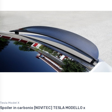
60 €
1.227,60 €
Tesla Model X
Spoiler in carbonio [NOVITEC] TESLA MODELLO x