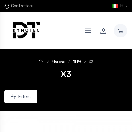
Contattaci
It
Marche
BMW
X3
X3
Filters
o
Nuovo