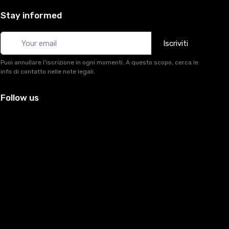
Stay informed
Iscriviti
Puoi annullare l'iscrizione in ogni momenti. A questo scopo, cerca le
info di contatto nelle note legali.
Follow us