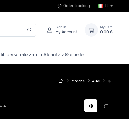
Order tracking
It
Sign in
My Cart
My Account
0,00 €
ili personalizzati in Alcantara® e pelle
Marche
Audi
Q5
ucts