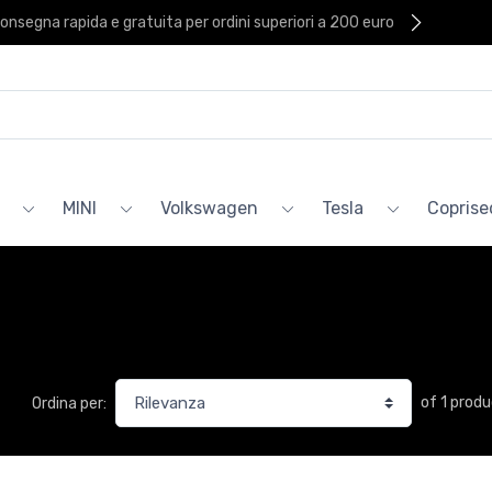
onsegna rapida e gratuita per ordini superiori a 200 euro
MINI
Volkswagen
Tesla
Coprised
of 1 prod
Ordina per: