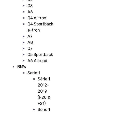
Q3
A6
Q4 e-tron
Q4 Sportback
e-tron
A7
A8
Q7
Q5 Sportback
A6 Allroad
BMW
Serie 1
Série 1
2012-
2019
(F20 &
F21)
Série 1