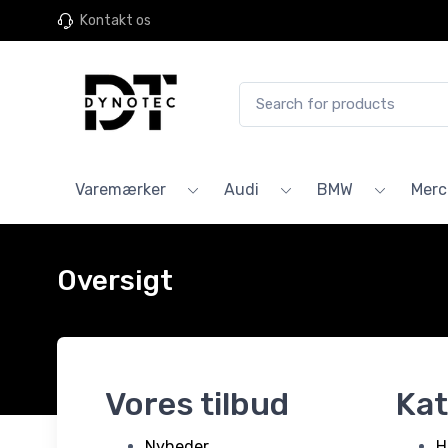
Kontakt os
Varemærker
Audi
BMW
Merc
Oversigt
Vores tilbud
Kat
Nyheder
H