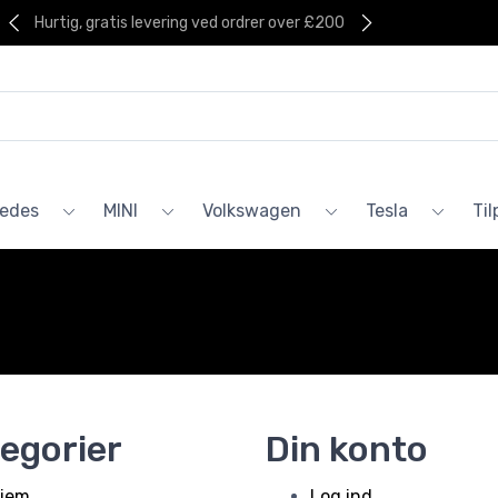
Hurtig, gratis levering ved ordrer over £200
edes
MINI
Volkswagen
Tesla
Ti
egorier
Din konto
jem
Log ind