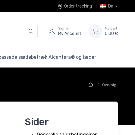
Order tracking
Da
Sign in
My Cart
My Account
0,00 €
lpassede sædebetræk Alcantara® og læder
Oversigt
Sider
Generelle salgsbetingelser