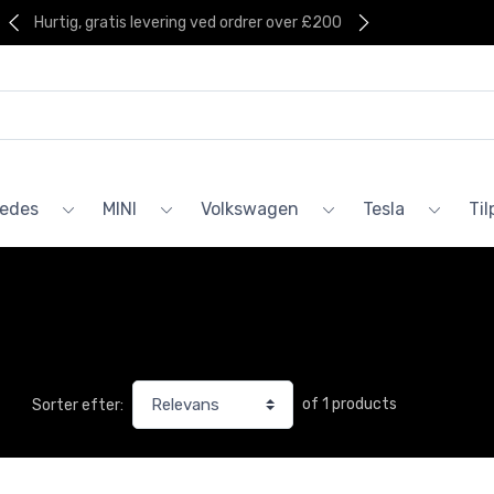
Hurtig, gratis levering ved ordrer over £200
edes
MINI
Volkswagen
Tesla
Ti
of 1 products
Sorter efter: