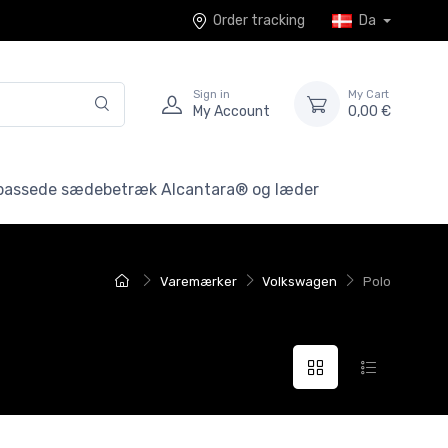
Order tracking
Da
Sign in
My Cart
My Account
0,00 €
lpassede sædebetræk Alcantara® og læder
Varemærker
Volkswagen
Polo