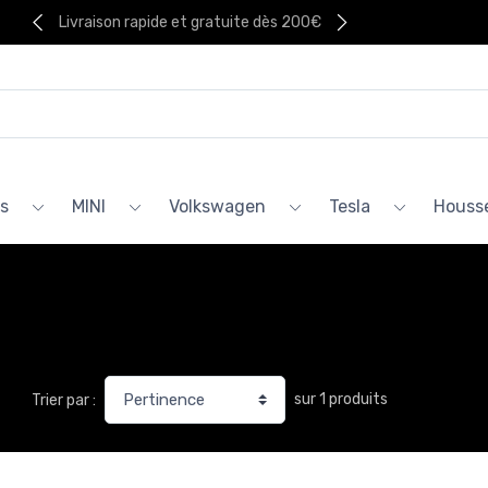
Livraison rapide et gratuite dès 200€
s
MINI
Volkswagen
Tesla
Housse
sur 1 produits
Trier par :