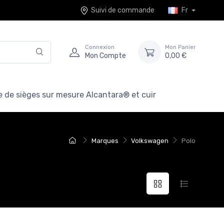
Suivi de commande
Fr
Connexion
Mon Panier
Mon Compte
0,00 €
 de sièges sur mesure Alcantara® et cuir
Marques
Volkswagen
Polo