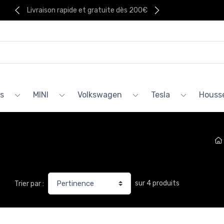
Livraison rapide et gratuite dès 200€
s
MINI
Volkswagen
Tesla
Housse
sur 4 produits
Trier par :