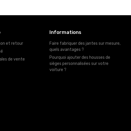
é
Informations
son et retour
Faire fabriquer des jantes sur mesure,
quels avantages ?
sé
Pourquoi ajouter des housses de
ales de vente
sièges personnalisées sur votre
voiture ?