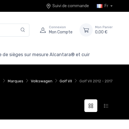
Suivi de commande
Fr
Connexion
Mon Panier
Mon Compte
0,00 €
 de sièges sur mesure Alcantara® et cuir
Marques
Volkswagen
Golf VII
Golf VII 2012 - 2017