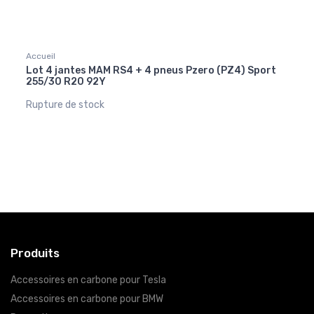
Accueil
Tesla 
 G38
Lot 4 jantes MAM RS4 + 4 pneus Pzero (PZ4) Sport
Conto
255/30 R20 92Y
202
299,
Rupture de stock
Produits
Accessoires en carbone pour Tesla
Accessoires en carbone pour BMW