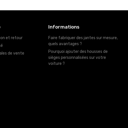
é
Informations
son et retour
Faire fabriquer des jantes sur mesure,
quels avantages ?
sé
Pourquoi ajouter des housses de
ales de vente
sièges personnalisées sur votre
voiture ?