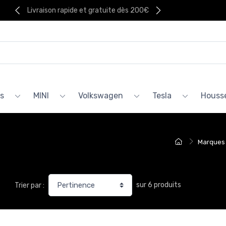
Livraison rapide et gratuite dès 200€
s
MINI
Volkswagen
Tesla
Housse
Marques
sur 6 produits
Trier par :