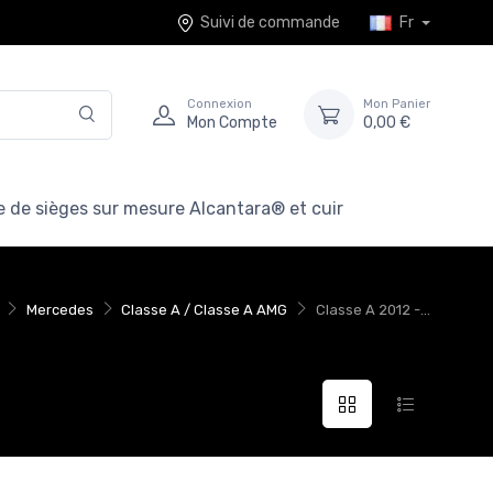
Suivi de commande
Fr
Connexion
Mon Panier
Mon Compte
0,00 €
 de sièges sur mesure Alcantara® et cuir
Mercedes
Classe A / Classe A AMG
Classe A 2012 -...