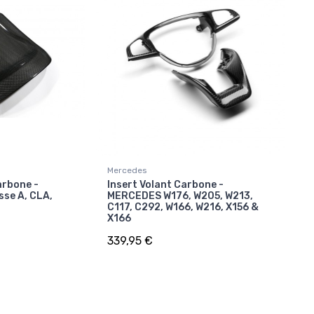
Mercedes
arbone -
Insert Volant Carbone -
sse A, CLA,
MERCEDES W176, W205, W213,
C117, C292, W166, W216, X156 &
X166
339,95 €