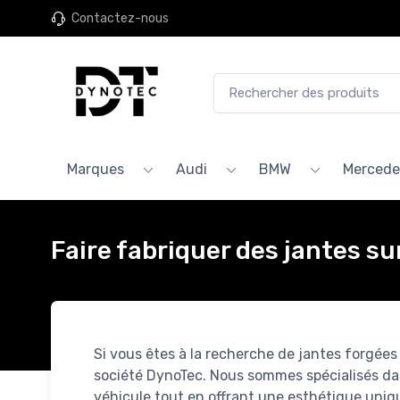
Contactez-nous
Marques
Audi
BMW
Mercede
Faire fabriquer des jantes s
Si vous êtes à la recherche de jantes forgée
société DynoTec. Nous sommes spécialisés dan
véhicule tout en offrant une esthétique uniq