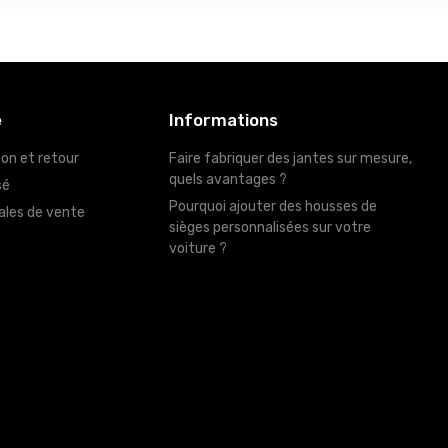
é
Informations
son et retour
Faire fabriquer des jantes sur mesure,
quels avantages ?
sé
Pourquoi ajouter des housses de
ales de vente
sièges personnalisées sur votre
voiture ?