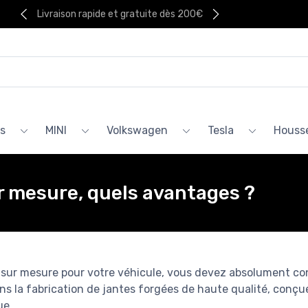
Livraison rapide et gratuite dès 200€
s
MINI
Volkswagen
Tesla
Housse
ur mesure, quels avantages ?
s sur mesure pour votre véhicule, vous devez absolument co
s la fabrication de jantes forgées de haute qualité, conçu
ue.