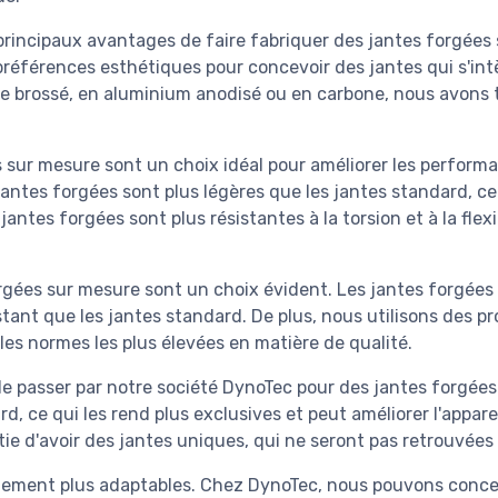
s principaux avantages de faire fabriquer des jantes forgé
éférences esthétiques pour concevoir des jantes qui s'int
le brossé, en aluminium anodisé ou en carbone, nous avons t
sur mesure sont un choix idéal pour améliorer les performa
antes forgées sont plus légères que les jantes standard, ce q
jantes forgées sont plus résistantes à la torsion et à la flex
orgées sur mesure sont un choix évident. Les jantes forgées 
ant que les jantes standard. De plus, nous utilisons des pr
es normes les plus élevées en matière de qualité.
de passer par notre société DynoTec pour des jantes forgée
d, ce qui les rend plus exclusives et peut améliorer l'appar
ie d'avoir des jantes uniques, qui ne seront pas retrouvées 
alement plus adaptables. Chez DynoTec, nous pouvons concev