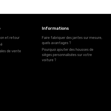
é
Informations
son et retour
Faire fabriquer des jantes sur mesure,
quels avantages ?
sé
Pourquoi ajouter des housses de
ales de vente
sièges personnalisées sur votre
voiture ?