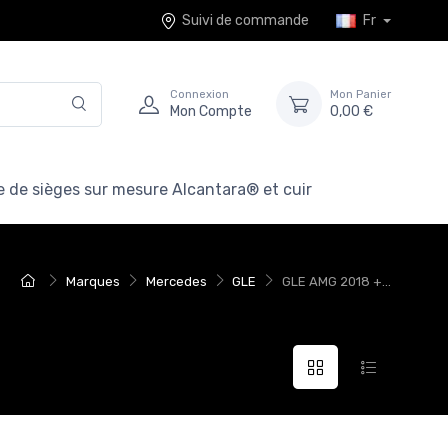
Suivi de commande
Fr
Connexion
Mon Panier
Mon Compte
0,00 €
 de sièges sur mesure Alcantara® et cuir
Marques
Mercedes
GLE
GLE AMG 2018 +...