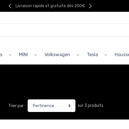
Livraison rapide et gratuite dès 200€
s
MINI
Volkswagen
Tesla
Housse
sur 3 produits
Trier par :