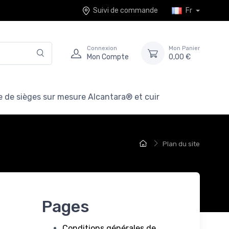
Suivi de commande
Fr
Connexion
Mon Panier
Mon Compte
0,00 €
 de sièges sur mesure Alcantara® et cuir
Plan du site
Pages
Conditions générales de