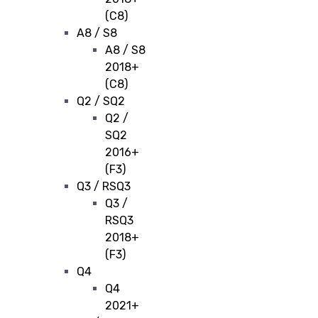
(C8)
A8 / S8
A8 / S8
2018+
(C8)
Q2 / SQ2
Q2 /
SQ2
2016+
(F3)
Q3 / RSQ3
Q3 /
RSQ3
2018+
(F3)
Q4
Q4
2021+