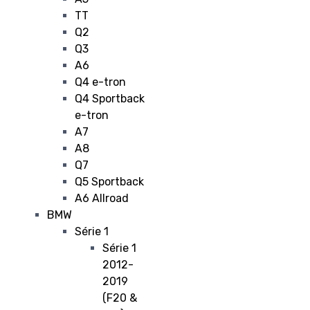
TT
Q2
Q3
A6
Q4 e-tron
Q4 Sportback
e-tron
A7
A8
Q7
Q5 Sportback
A6 Allroad
BMW
Série 1
Série 1
2012-
2019
(F20 &