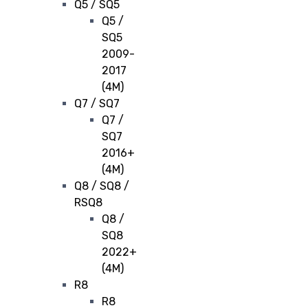
Q5 / SQ5
Q5 /
SQ5
2009-
2017
(4M)
Q7 / SQ7
Q7 /
SQ7
2016+
(4M)
Q8 / SQ8 /
RSQ8
Q8 /
SQ8
2022+
(4M)
R8
R8