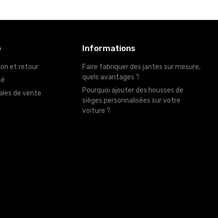
é
Informations
son et retour
Faire fabriquer des jantes sur mesure,
quels avantages ?
sé
Pourquoi ajouter des housses de
ales de vente
sièges personnalisées sur votre
voiture ?