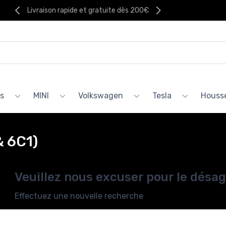
Livraison rapide et gratuite dès 200€
s
MINI
Volkswagen
Tesla
Housse
& 6C1)
Veuillez nous excuser pour le désa
Effectuez une nouvelle recherche