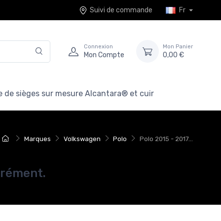
Suivi de commande
Fr
Connexion
Mon Panier
Mon Compte
0,00 €
 de sièges sur mesure Alcantara® et cuir
Marques
Volkswagen
Polo
Polo 2015 - 2017...
grément.