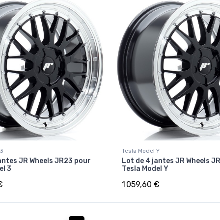
 3
Tesla Model Y
jantes JR Wheels JR23 pour
Lot de 4 jantes JR Wheels J
el 3
Tesla Model Y
€
1 059,60 €