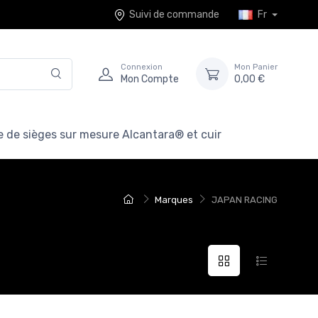
Suivi de commande
Fr
Connexion
Mon Panier
Mon Compte
0,00 €
 de sièges sur mesure Alcantara® et cuir
Marques
JAPAN RACING