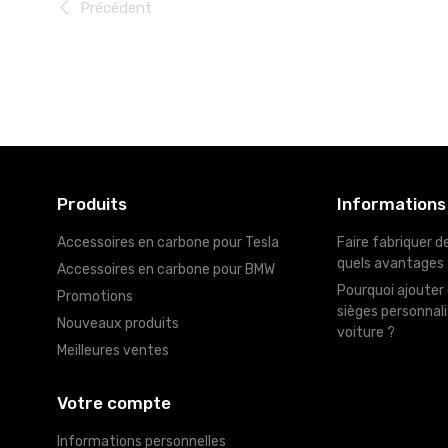
Précédent
Produits
Informations
Accessoires en carbone pour Tesla
Faire fabriquer d
quels avantages
Accessoires en carbone pour BMW
Pourquoi ajouter
Promotions
sièges personnali
Nouveaux produits
voiture ?
Meilleures ventes
Votre compte
Informations personnelles