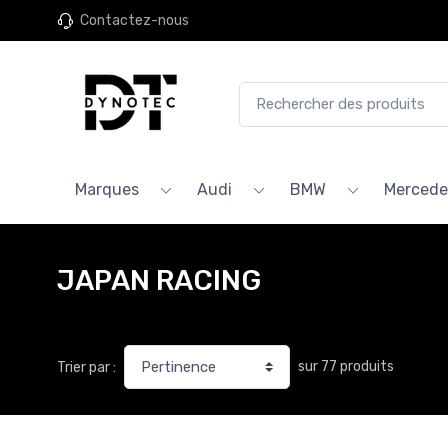
Contactez-nous
Marques
Audi
BMW
Mercede
JAPAN RACING
sur 77 produits
Trier par :