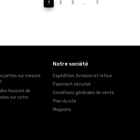
1
2
3
…
7
Notre société
es jantes sur mesure,
Expédition, livraison et retour
 ?
Paiement sécurisé
 des housses de
Conditions générales de vente
sées sur votre
Plan du site
Magasins