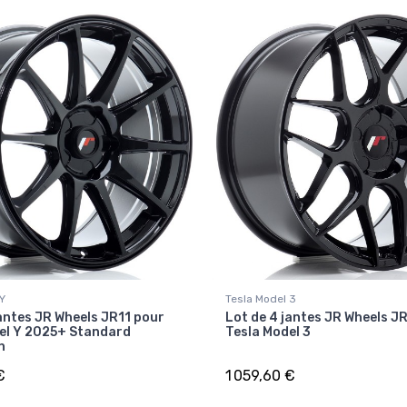
 Y
Tesla Model 3
jantes JR Wheels JR11 pour
Lot de 4 jantes JR Wheels J
el Y 2025+ Standard
Tesla Model 3
n
€
1 059,60 €