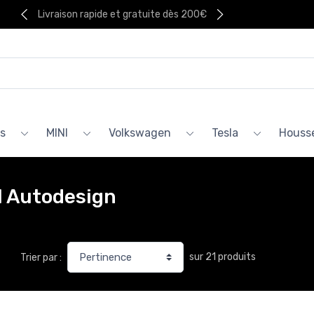
Livraison rapide et gratuite dès 200€
s
MINI
Volkswagen
Tesla
Housse
l Autodesign
sur 21 produits
Trier par :