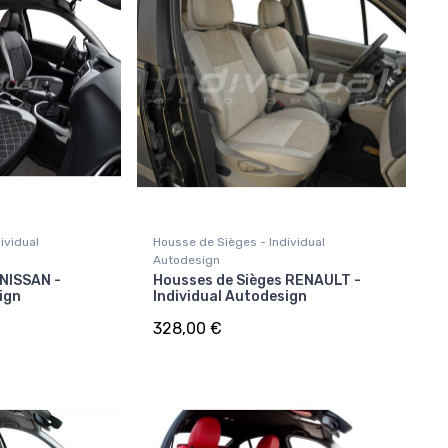
ividual
Housse de Sièges - Individual
Autodesign
 NISSAN -
Housses de Sièges RENAULT -
ign
Individual Autodesign
328,00 €