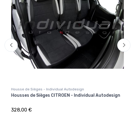
Housse de Sièges - Individual Autodesign
Housse
Housses de Sièges CITROEN - Individual Autodesign
Houss
328,00 €
328,