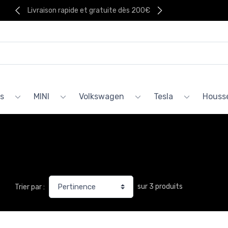
Livraison rapide et gratuite dès 200€
s
MINI
Volkswagen
Tesla
Housse
sur 3 produits
Trier par :