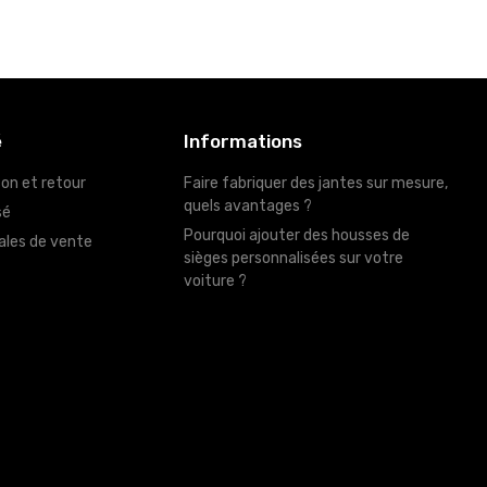
é
Informations
son et retour
Faire fabriquer des jantes sur mesure,
quels avantages ?
sé
Pourquoi ajouter des housses de
ales de vente
sièges personnalisées sur votre
voiture ?