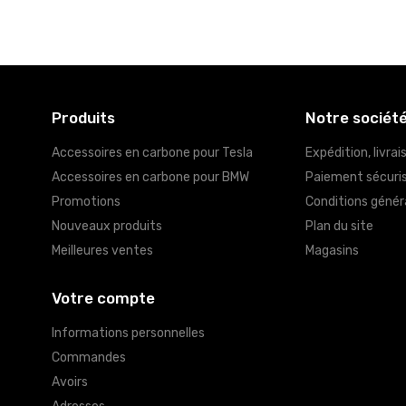
Produits
Notre sociét
Accessoires en carbone pour Tesla
Expédition, livrai
Accessoires en carbone pour BMW
Paiement sécuri
Promotions
Conditions génér
Nouveaux produits
Plan du site
Meilleures ventes
Magasins
Votre compte
Informations personnelles
Commandes
Avoirs