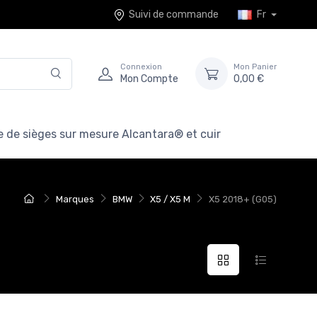
Suivi de commande
Fr
Connexion
Mon Panier
Mon Compte
0,00 €
 de sièges sur mesure Alcantara® et cuir
Marques
BMW
X5 / X5 M
X5 2018+ (G05)