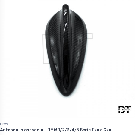
60 €
1.227,60 €
BMW
Antenna in carbonio - BMW 1/2/3/4/5 Serie Fxx e Gxx