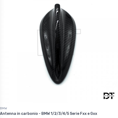
60 €
1.227,60 €
BMW
Antenna in carbonio - BMW 1/2/3/4/5 Serie Fxx e Gxx