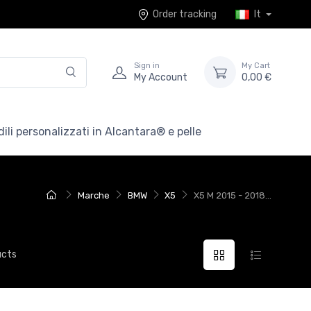
Order tracking
It
Sign in
My Cart
My Account
0,00 €
ili personalizzati in Alcantara® e pelle
Marche
BMW
X5
X5 M 2015 - 2018...
ucts