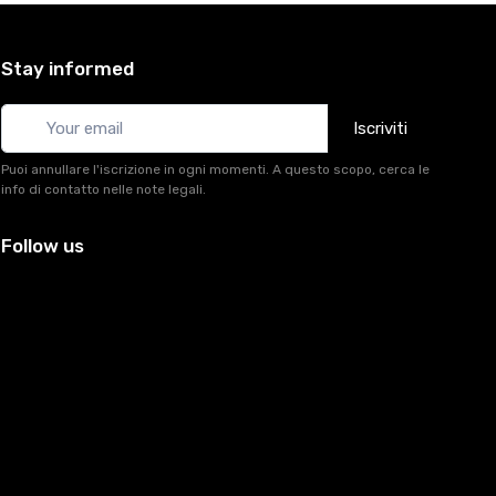
Stay informed
Iscriviti
Puoi annullare l'iscrizione in ogni momenti. A questo scopo, cerca le
info di contatto nelle note legali.
Follow us