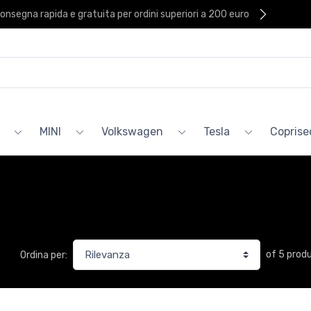
onsegna rapida e gratuita per ordini superiori a 200 euro
MINI
Volkswagen
Tesla
Coprised
of 5 prod
Ordina per: