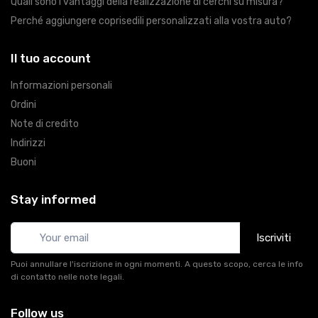
Quali sono i vantaggi della realizzazione di cerchi su misura?
Perché aggiungere coprisedili personalizzati alla vostra auto?
Il tuo account
Informazioni personali
Ordini
Note di credito
Indirizzi
Buoni
Stay informed
Iscriviti
Puoi annullare l'iscrizione in ogni momenti. A questo scopo, cerca le info
di contatto nelle note legali.
Follow us