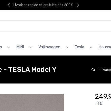
Livraison rapide et gratuite dès 200€
s
MINI
Volkswagen
Tesla
Housse
 - TESLA Model Y
Marq
249,
TTC