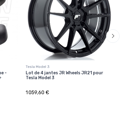
Tesla Model 3
Tesla Mode
e -
Lot de 4 jantes JR Wheels JR21 pour
Ciel de 
+
Tesla Model 3
Model 3
1 059,60 €
2 599,9