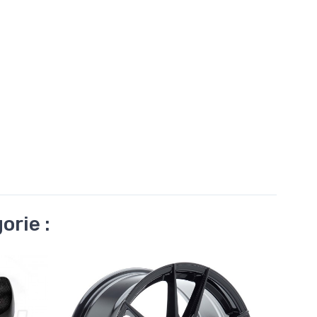
orie :