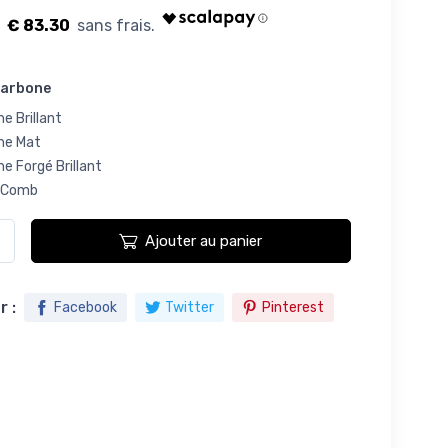
€ 83.30
carbone
e Brillant
ne Mat
e Forgé Brillant
yComb
Ajouter au panier
 :
Facebook
Twitter
Pinterest