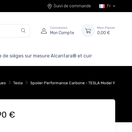
Suivi de commande
Fr
Connexion
Mon Panier
Mon Compte
0,00 €
 de sièges sur mesure Alcantara® et cuir
ues
Tesla
Spoiler Performance Carbone - TESLA Model Y
90 €