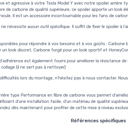
e et agressive à votre Tesla Model Y avec notre spoiler arrière t
bre de carbone de qualité supérieure, ce spoiler apporte un look él
hicule. Il est un accessoire incontournable pour les fans de carbo
 ne nécessite aucun outil spécifique. Il suffit de fixer le spoiler à l
ponibles pour répondre à vos besoins et à vos goûts : Carbone br
 un look discret, Carbone forgé pour un look sportif et HoneyCo
adhérence est également fourni pour améliorer la résistance de l'ad
collage (il ne sert pas à nettoyer)
 difficultés lors du montage, n'hésitez pas à nous contacter. Nou
rrière type Performance en fibre de carbone vous permet d'amélio
iciant d'une installation facile, d'un matériau de qualité supérieu
ndez dès maintenant pour profiter de cette mise à niveau exclusi
Références spécifiques