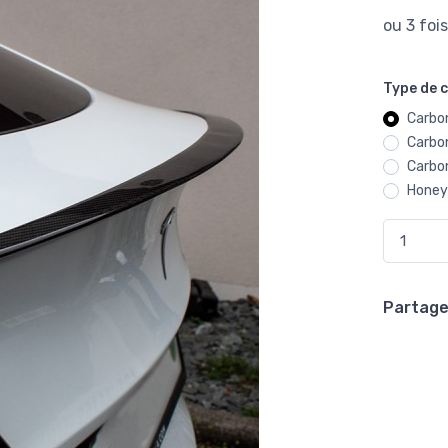
Type de 
Carbon
Carbo
Carbon
Hone
Partager