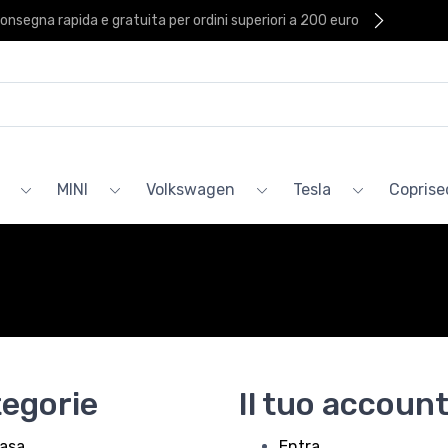
onsegna rapida e gratuita per ordini superiori a 200 euro
MINI
Volkswagen
Tesla
Coprised
egorie
Il tuo accoun
asa
Entra