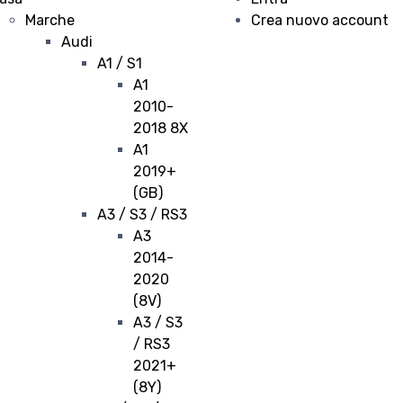
Marche
Crea nuovo account
Audi
A1 / S1
A1
2010-
2018 8X
A1
2019+
(GB)
A3 / S3 / RS3
A3
2014-
2020
(8V)
A3 / S3
/ RS3
2021+
(8Y)