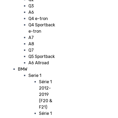
Q3
A6
Q4 e-tron
Q4 Sportback
e-tron
A7
A8
Q7
Q5 Sportback
A6 Allroad
BMW
Serie 1
Série 1
2012-
2019
(F20 &
F21)
Série 1