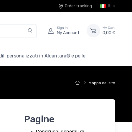
Order tracking
It
Sign in
My Cart
My Account
0,00 €
ili personalizzati in Alcantara® e pelle
Mappa del sito
t
Pagine
Condizioni generali di