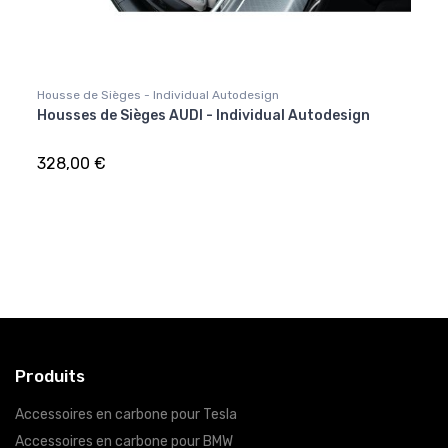
Housse de Sièges - Individual Autodesign
Audi
Housses de Sièges AUDI - Individual Autodesign
Coqu
Audi 
328,00 €
179,
Produits
Accessoires en carbone pour Tesla
Accessoires en carbone pour BMW