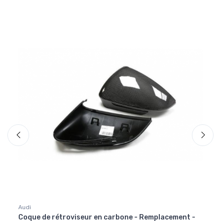
Audi
Audi
Coque de rétroviseur en carbone - Remplacement -
Diffu